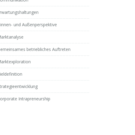
rwartungshaltungen
innen- und Außenperspektive
arktanalyse
emeinsames betriebliches Auftreten
arktexploration
ieldefinition
trategieentwicklung
orporate Intrapreneurship