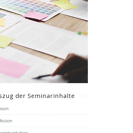
szug der Seminarinhalte
ision
ission
ommunikation