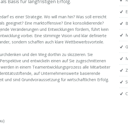
als Basis für langfristigen Erfolg.
E
darf es einer Strategie. Wo will man hin? Was soll erreicht
als geeignet? Eine marktoffensive? Eine konsolidierende?
B
gende Veränderungen und Entwicklungen fördern, führt kein
M
ntwicklung vorbei. Eine stimmige Vision und klar definierte
inander, sondern schaffen auch klare Wettbewerbsvorteile.
G
durchdenken und den Weg dorthin zu skizzieren. Sie
M
Perspektive und entwickeln einen auf Sie zugeschnittenen
i werden in einem Teamentwicklungsprozess alle Mitarbeiter
Z
dentitätsstiftende, auf Unternehmenswerte basierende
it und sind Grundvoraussetzung für wirtschaftlichen Erfolg.
S
C
au
)