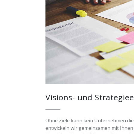
Nut
Verö
Trai
Dow
Fors
Pres
& Le
Cha
Lead
Key
Spea
Visions- und Strategie
Ohne Ziele kann kein Unternehmen die 
entwickeln wir gemeinsamen mit Ihnen 