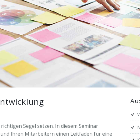
zen
ffentlichungen
nerausbildung
nloads
chung
seberichte
hre
nge
er
note
ker
entwicklung
Au
V
richtigen Segel setzen. In diesem Seminar
M
und Ihren Mitarbeitern einen Leitfaden für eine
K