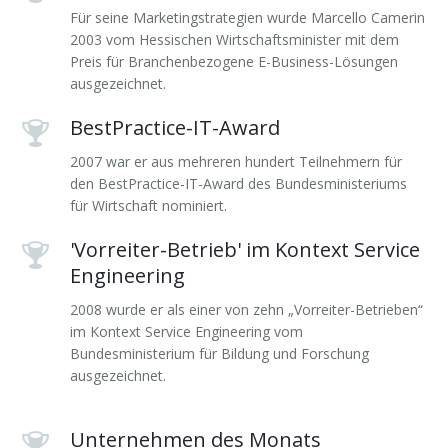
Für seine Marketingstrategien wurde Marcello Camerin
Forschung & Lehre
Ihr Nutzen
Auszeichnungen
Merchandise
2003 vom Hessischen Wirtschaftsminister mit dem
Preis für Branchenbezogene E-Business-Lösungen
Change Leader
Veröffentlichungen
Downloads
ausgezeichnet.
Keynote Speaker
Presseberichte
BestPractice-IT-Award
2007 war er aus mehreren hundert Teilnehmern für
den BestPractice-IT-Award des Bundesministeriums
für Wirtschaft nominiert.
'Vorreiter-Betrieb' im Kontext Service
Engineering
2008 wurde er als einer von zehn „Vorreiter-Betrieben“
im Kontext Service Engineering vom
Bundesministerium für Bildung und Forschung
ausgezeichnet.
Unternehmen des Monats