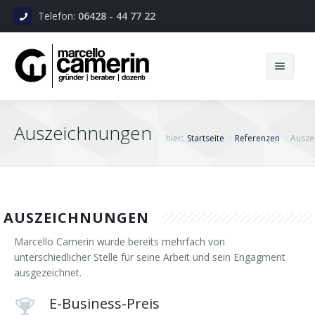
Telefon:
06428 - 44 77 22
Startseite
Auszeichnungen
hier:
Startseite
Referenzen
Ausze
Leistungen
Kompetenzen
Seminare
Referenzen
Camerin Academy
Zur Person
AUSZEICHNUNGEN
Marcello Camerin wurde bereits mehrfach von
Service
Schüler - Studenten - Young Professionals
Profil
Firmen
unterschiedlicher Stelle für seine Arbeit und sein Engagment
ausgezeichnet.
Kontakt
Einzelcoaching
Werdegang
Projekte
Aktuelles
E-Business-Preis
EN / IT
Trainerausbildung
Werte & Leitlinien
Kundenstimmen
Nicht so wichtig...