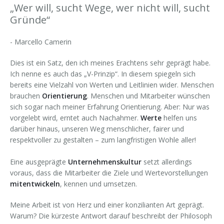
„Wer will, sucht Wege, wer nicht will, sucht
Forschung & Lehre
Ihr Nutzen
Auszeichnungen
Merchandise
Gründe“
Change Leader
Veröffentlichungen
Downloads
-
Marcello Camerin
Keynote Speaker
Presseberichte
Dies ist ein Satz, den ich meines Erachtens sehr geprägt habe.
Ich nenne es auch das „V-Prinzip“. In diesem spiegeln sich
bereits eine Vielzahl von Werten und Leitlinien wider. Menschen
brauchen
Orientierung
. Menschen und Mitarbeiter wünschen
sich sogar nach meiner Erfahrung Orientierung. Aber: Nur was
vorgelebt wird, erntet auch Nachahmer.
Werte
helfen uns
darüber hinaus, unseren Weg menschlicher, fairer und
respektvoller zu gestalten – zum langfristigen Wohle aller!
Eine ausgeprägte
Unternehmenskultur
setzt allerdings
voraus, dass die Mitarbeiter die Ziele und Wertevorstellungen
mitentwickeln
, kennen und umsetzen.
Meine Arbeit ist von Herz und einer konzilianten Art geprägt.
Warum? Die kürzeste Antwort darauf beschreibt der Philosoph