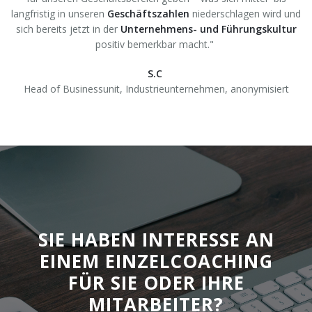
langfristig in unseren
Geschäftszahlen
niederschlagen wird und
sich bereits jetzt in der
Unternehmens- und Führungskultur
positiv bemerkbar macht."
S.C
Head of Businessunit, Industrieunternehmen,
anonymisiert
SIE HABEN INTERESSE AN
EINEM EINZELCOACHING
FÜR SIE ODER IHRE
MITARBEITER?