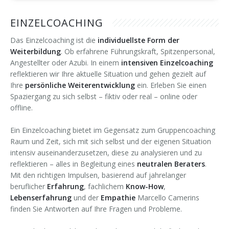
Forschung & Lehre
Ihr Nutzen
Auszeichnungen
Merchandise
EINZELCOACHING
Change Leader
Veröffentlichungen
Downloads
Das Einzelcoaching ist die
individuellste Form der
Weiterbildung
. Ob erfahrene Führungskraft, Spitzenpersonal,
Keynote Speaker
Presseberichte
Angestellter oder Azubi. In einem
intensiven Einzelcoaching
reflektieren wir Ihre aktuelle Situation und gehen gezielt auf
Ihre
persönliche Weiterentwicklung
ein. Erleben Sie einen
Spaziergang zu sich selbst – fiktiv oder real – online oder
offline.
Ein Einzelcoaching bietet im Gegensatz zum Gruppencoaching
Raum und Zeit, sich mit sich selbst und der eigenen Situation
intensiv auseinanderzusetzen, diese zu analysieren und zu
reflektieren – alles in Begleitung eines
neutralen Beraters
.
Mit den richtigen Impulsen, basierend auf jahrelanger
beruflicher
Erfahrung
, fachlichem
Know-How
,
Lebenserfahrung
und der
Empathie
Marcello Camerins
finden Sie Antworten auf Ihre Fragen und Probleme.