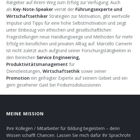
Ratgeber auf ihrem Weg zum Erfolg zur Verfügung. Auch
als
Key-Note-Speaker
verrät der
Führungsexperte und
Wirtschaftsethiker
Strategien zur Motivation, gibt wertvolle
Impulse und Tipps für eine hohe Selbstmotivation und zeigt
unter Einbezug von ethischen und gesellschaftlichen
Fragestellungen neue Handlungswege und Methoden für mehr
Erfolg im beruflichen und privaten Alltag auf. Marcello Camerin
ist nicht zuletzt auch aufgrund seiner Forschungstätigkeiten in
den Bereichen
Service Engineering,
Produktivitätsmanagement
für
Dienstleistungen,
Wirtschaftsethik
sowie seiner
Promotion
ein gefragter Experte auf seinem Gebiet und ein
gern gesehener Gast bei Podiumsdiskussionen.
MEINE MISSION
Ihre Kollegen / Mitarbeiter für Bildung begeistern – denn
Wissen schafft Chancen. Lassen Sie mich dafür Ihr Sprachrohr