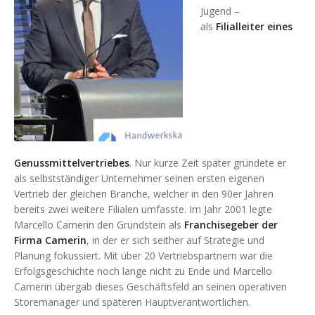
Jugend –
Forschung & Lehre
Ihr Nutzen
Auszeichnungen
Merchandise
als
Filialleiter eines
Change Leader
Veröffentlichungen
Downloads
Keynote Speaker
Presseberichte
Genussmittelvertriebes
. Nur kurze Zeit später gründete er
als selbstständiger Unternehmer seinen ersten eigenen
Vertrieb der gleichen Branche, welcher in den 90er Jahren
bereits zwei weitere Filialen umfasste. Im Jahr 2001 legte
Marcello Camerin den Grundstein als
Franchisegeber der
Firma Camerin
, in der er sich seither auf Strategie und
Planung fokussiert. Mit über 20 Vertriebspartnern war die
Erfolgsgeschichte noch lange nicht zu Ende und Marcello
Camerin übergab dieses Geschäftsfeld an seinen operativen
Storemanager und späteren Hauptverantwortlichen.