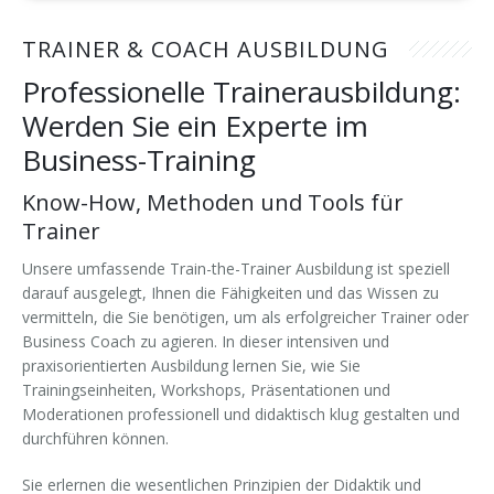
Forschung & Lehre
Ihr Nutzen
Auszeichnungen
Merchandise
TRAINER & COACH AUSBILDUNG
Professionelle Trainerausbildung:
Change Leader
Veröffentlichungen
Downloads
Werden Sie ein Experte im
Keynote Speaker
Presseberichte
Business-Training
Know-How, Methoden und Tools für
Trainer
Unsere umfassende Train-the-Trainer Ausbildung ist speziell
darauf ausgelegt, Ihnen die Fähigkeiten und das Wissen zu
vermitteln, die Sie benötigen, um als erfolgreicher Trainer oder
Business Coach zu agieren. In dieser intensiven und
praxisorientierten Ausbildung lernen Sie, wie Sie
Trainingseinheiten, Workshops, Präsentationen und
Moderationen professionell und didaktisch klug gestalten und
durchführen können.
Sie erlernen die wesentlichen Prinzipien der Didaktik und